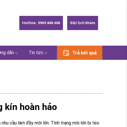
Hotline:
0969.848.606
Đặt lịch khám
ng dẫn
Tin tức
Trả kết quả
g kín hoàn hảo
hu cầu làm đầy môi lớn. Tình trạng môi lớn bị teo