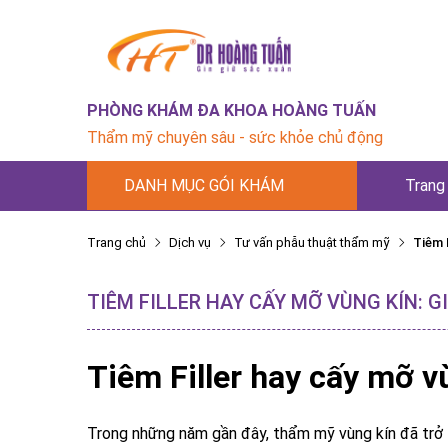
PHÒNG KHÁM ĐA KHOA HOÀNG TUẤN
Thẩm mỹ chuyên sâu - sức khỏe chủ động
DANH MỤC GÓI KHÁM
Trang
Trang chủ
Dịch vụ
Tư vấn phẫu thuật thẩm mỹ
Tiêm F
TIÊM FILLER HAY CẤY MỠ VÙNG KÍN: 
Tiêm Filler hay cấy mỡ v
Trong những năm gần đây, thẩm mỹ vùng kín đã trở t