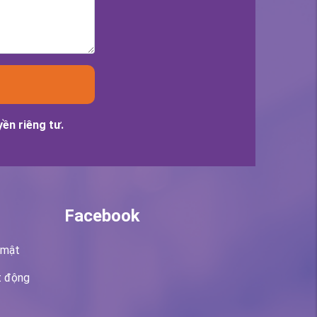
ền riêng tư.
Facebook
 mật
t động