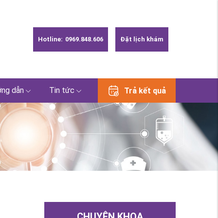
Hotline:
0969.848.606
Đặt lịch khám
ng dẫn
Tin tức
Trả kết quả
CHUYÊN KHOA