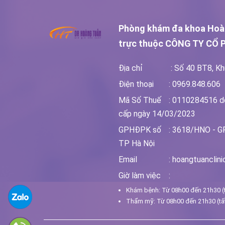
Phòng khám đa khoa Hoà
trực thuộc
CÔNG TY CỔ 
Địa chỉ
: Số 40 BT8, Kh
Điện thoại
: 0969.848.606
Mã Số Thuế
: 0110284516 d
cấp ngày 14/03/2023
GPHĐPK số
: 3618/HNO - G
TP Hà Nội
Email
: hoangtuanclin
Giờ làm việc
:
Khám bệnh: Từ 08h00 đến 21h30 (t
Thẩm mỹ: Từ 08h00 đến 21h30 (tất