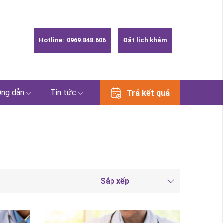
Hotline:
0969.848.606
Đặt lịch khám
ng dẫn
Tin tức
Trả kết quả
Sắp xếp