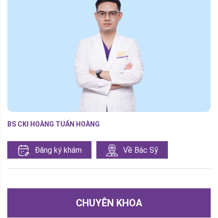
BS CKI HOÀNG TUẤN HOÀNG
Đăng ký khám
Về Bác Sỹ
CHUYÊN KHOA