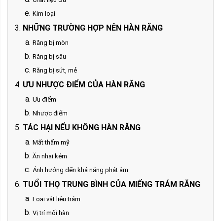
Kim loại
NHỮNG TRƯỜNG HỢP NÊN HÀN RĂNG
Răng bị mòn
Răng bị sâu
Răng bị sứt, mẻ
ƯU NHƯỢC ĐIỂM CỦA HÀN RĂNG
Ưu điểm
Nhược điểm
TÁC HẠI NẾU KHÔNG HÀN RĂNG
Mất thẩm mỹ
Ăn nhai kém
Ảnh hưởng đến khả năng phát âm
TUỔI THỌ TRUNG BÌNH CỦA MIẾNG TRÁM RĂNG
Loại vật liệu trám
Vị trí mối hàn