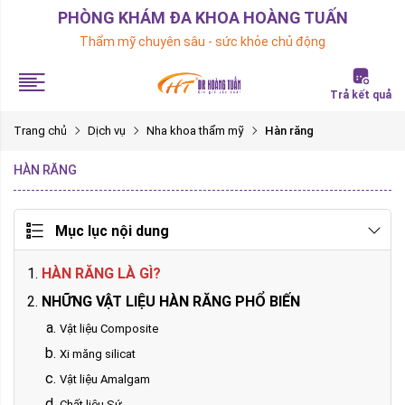
PHÒNG KHÁM ĐA KHOA HOÀNG TUẤN
Thẩm mỹ chuyên sâu - sức khỏe chủ động
Trả kết quả
Trang chủ
Dịch vụ
Nha khoa thẩm mỹ
Hàn răng
HÀN RĂNG
Mục lục nội dung
HÀN RĂNG LÀ GÌ?
NHỮNG VẬT LIỆU HÀN RĂNG PHỔ BIẾN
Vật liệu Composite
Xi măng silicat
Vật liệu Amalgam
Chất liệu Sứ