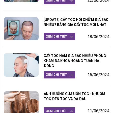
22/06/2024
XEM CHI TIẾT
[UPDATE] CẤY TÓC HÓI CHỮ M GIÁ BAO
NHIÊU? BẢNG GIÁ CẤY TÓC MỚI NHẤT
18/06/2024
XEM CHI TIẾT
CẤY TÓC NAM GIÁ BAO NHIÊU|PHÒNG
KHÁM ĐA KHOA HOÀNG TUẤN HÀ
ĐÔNG
15/06/2024
XEM CHI TIẾT
ẢNH HƯỞNG CỦA UỐN TÓC - NHUỘM
TÓC ĐẾN TÓC VÀ DA ĐẦU
11/06/2024
XEM CHI TIẾT