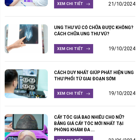
21/10/2024
XEM CHI TIẾT
UNG THƯ VÚ CÓ CHỮA ĐƯỢC KHÔNG?
CÁCH CHỮA UNG THƯ VÚ?
19/10/2024
XEM CHI TIẾT
CÁCH DUY NHẤT GIÚP PHÁT HIỆN UNG
THƯ PHỔI TỪ GIAI ĐOẠN SỚM
19/10/2024
XEM CHI TIẾT
CẤY TÓC GIÁ BAO NHIÊU CHO NỮ?
BẢNG GIÁ CẤY TÓC MỚI NHẤT TẠI
PHÒNG KHÁM ĐA ...