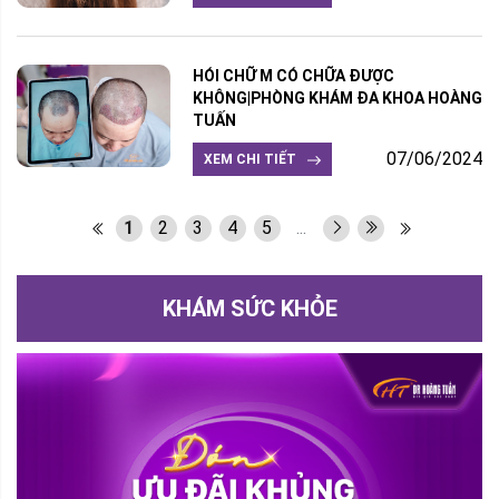
HÓI CHỮ M CÓ CHỮA ĐƯỢC
KHÔNG|PHÒNG KHÁM ĐA KHOA HOÀNG
TUẤN
07/06/2024
XEM CHI TIẾT
1
2
3
4
5
...
KHÁM SỨC KHỎE