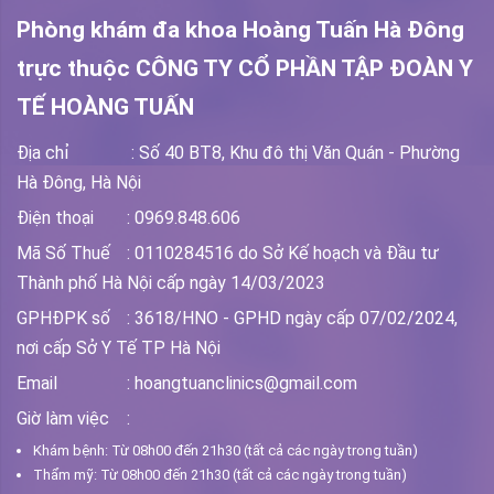
Phòng khám đa khoa Hoàng Tuấn Hà Đông
trực thuộc
CÔNG TY CỔ PHẦN TẬP ĐOÀN Y
TẾ HOÀNG TUẤN
Địa chỉ
: Số 40 BT8, Khu đô thị Văn Quán - Phường
Hà Đông, Hà Nội
Điện thoại
: 0969.848.606
Mã Số Thuế
: 0110284516 do Sở Kế hoạch và Đầu tư
Thành phố Hà Nội cấp ngày 14/03/2023
GPHĐPK số
: 3618/HNO - GPHD ngày cấp 07/02/2024,
nơi cấp Sở Y Tế TP Hà Nội
Email
: hoangtuanclinics@gmail.com
Giờ làm việc
:
Khám bệnh: Từ 08h00 đến 21h30 (tất cả các ngày trong tuần)
Thẩm mỹ: Từ 08h00 đến 21h30 (tất cả các ngày trong tuần)