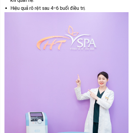
khi quan hệ.
Hiệu quả rõ rệt sau 4–6 buổi điều trị.