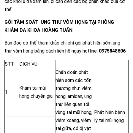
các khối u đã xâm lấn, di căn đến các bộ phận khác của cơ
thể.
GÓI TẦM SOÁT UNG THƯ VÒM HỌNG
TẠI PHÒNG
KHÁM ĐA KHOA HOÀNG TUẤN
Bạn đọc có thể tham khảo chi phí gói phát hiện sớm ung
thư vòm họng bằng cách liên hệ ngay hotline:
0975848606
STT
DỊCH VỤ
Chẩn đoán phát
hiện sớm các tổn
Khám tai mũi
thương như: viêm
1
họng chuyên gia
họng, amidan, ung
thư liên quan tới
vùng tai mũi họng,
Phát hiện bệnh
viêm xoang, viêm
lý tai mũi họng
tai giữa, có dị vật