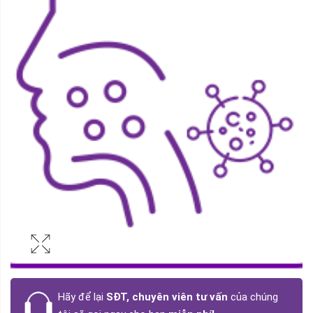
Hãy để lại
SĐT, chuyên viên tư vấn
của chúng