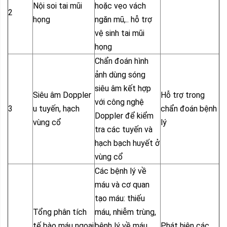
Nội soi tai mũi
hoặc vẹo vách
2
họng
ngăn mũ,.. hỗ trợ
vệ sinh tai mũi
họng
Chẩn đoán hình
ảnh dùng sóng
siêu âm kết hợp
Siêu âm Doppler
Hỗ trợ trong
với công nghệ
3
u tuyến, hạch
chẩn đoán bệnh
Doppler để kiểm
vùng cổ
lý
tra các tuyến và
hạch bạch huyết ở
vùng cổ
Các bệnh lý về
máu và cơ quan
tạo máu: thiếu
Tổng phân tích
máu, nhiễm trùng,
tế bào máu ngoại
bệnh lý về máu.
Phát hiện các